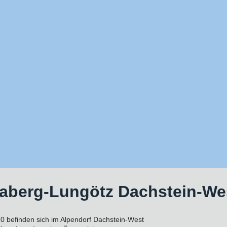
aberg-Lungötz Dachstein-We
70 befinden sich im Alpendorf Dachstein-West