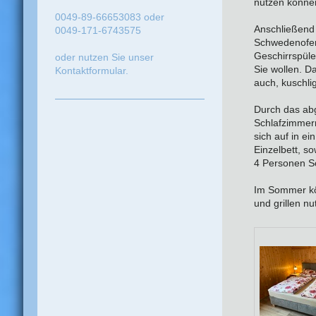
nutzen könne
0049-89-66653083 oder
Anschließend
0049-171-6743575
Schwedenofen.
Geschirrspüle
oder nutzen Sie unser
Sie wollen. D
Kontaktformular.
auch, kuschli
Durch das ab
Schlafzimmer
sich auf in e
Einzelbett, s
4 Personen Sc
Im Sommer kö
und grillen nu